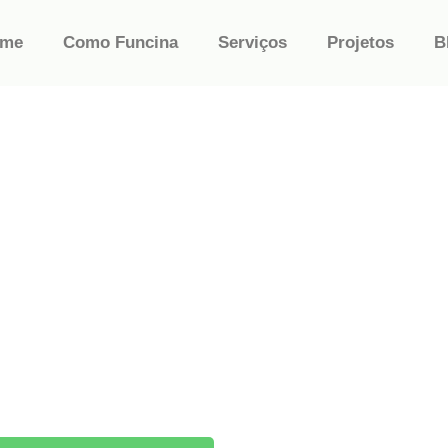
ome
Como Funcina
Serviços
Projetos
B
NERGIA
ze até 95%
Deixe o sol
pagar sua
conta