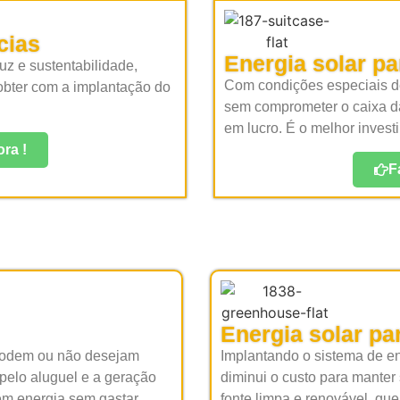
cias
Energia solar p
uz e sustentabilidade,
Com condições especiais de
 obter com a implantação do
sem comprometer o caixa d
em lucro. É o melhor invest
ra !
F
Energia solar pa
 podem ou não desejam
Implantando o sistema de en
 pelo aluguel e a geração
diminui o custo para manter
em energia sem gastar
fonte limpa e renovável ,qu