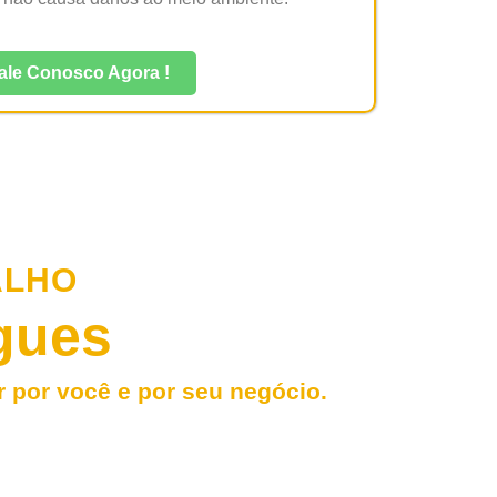
ale Conosco Agora !
ALHO
gues
r por você e por seu negócio.