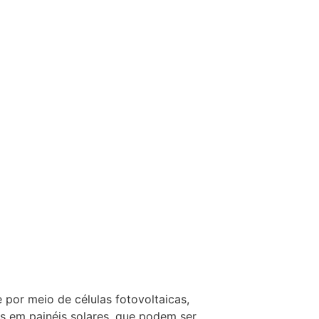
 por meio de células fotovoltaicas,
as em painéis solares, que podem ser