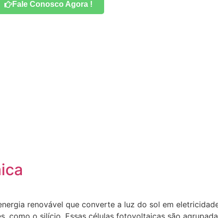
Fale Conosco Agora !
aica
nergia renovável que converte a luz do sol em eletricidade
s, como o silício. Essas células fotovoltaicas são agrupad