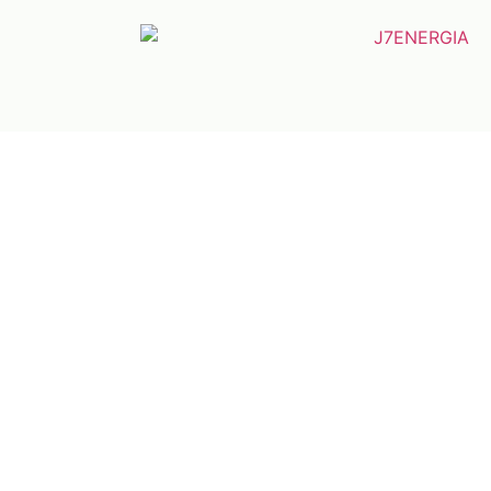
J7ENERGIA
Economize
até 95%
Deixe o sol
pagar sua