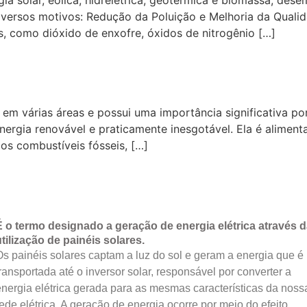
iversos motivos: Redução da Poluição e Melhoria da Qualid
s, como dióxido de enxofre, óxidos de nitrogênio […]
em várias áreas e possui uma importância significativa po
nergia renovável e praticamente inesgotável. Ela é aliment
s combustíveis fósseis, […]
É o termo designado a geração de energia elétrica através d
tilização de painéis solares.
s painéis solares captam a luz do sol e geram a energia que é
ransportada até o inversor solar, responsável por converter a
nergia elétrica gerada para as mesmas características da noss
ede elétrica. A geração de energia ocorre por meio do efeito