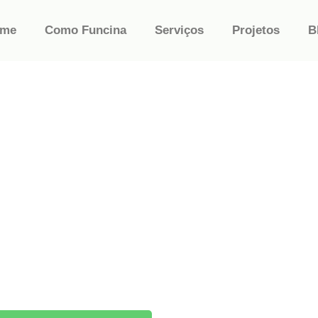
ome
Como Funcina
Serviços
Projetos
B
NERGIA
ze até 95%
Deixe o sol
pagar sua
conta