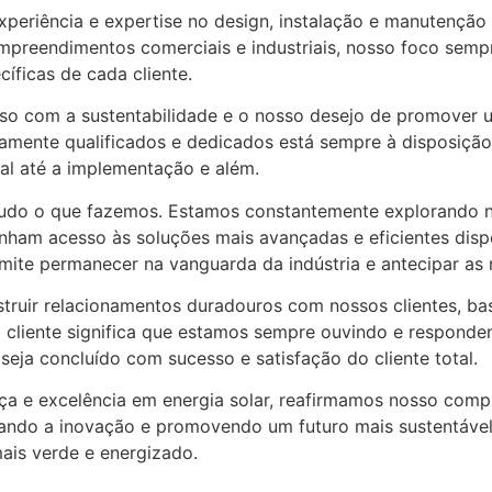
eriência e expertise no design, instalação e manutenção d
mpreendimentos comerciais e industriais, nosso foco sempr
íficas de cada cliente.
o com a sustentabilidade e o nosso desejo de promover um
ltamente qualificados e dedicados está sempre à disposiçã
ial até a implementação e além.
 tudo o que fazemos. Estamos constantemente explorando 
tenham acesso às soluções mais avançadas e eficientes di
ite permanecer na vanguarda da indústria e antecipar as n
ruir relacionamentos duradouros com nossos clientes, bas
 cliente significa que estamos sempre ouvindo e respond
seja concluído com sucesso e satisfação do cliente total.
ça e excelência em energia solar, reafirmamos nosso com
onando a inovação e promovendo um futuro mais sustentável
is verde e energizado.