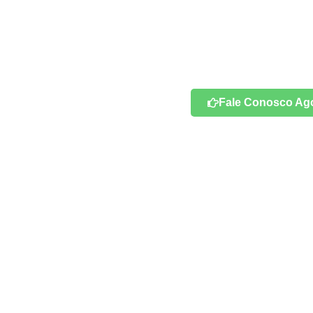
maneiras práticas e acessíveis de adotar um 
sustentável, ao mesmo tempo em que econo
produzir energia limpa e renovável, que não 
poluição ou gases de efeito estufa, você pod
conta de energia.
Fale Conosco Ago