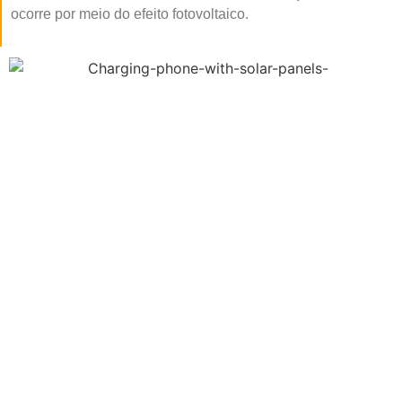
ocorre por meio do efeito fotovoltaico.
Como Funciona?
Economize na conta de energia
Em um mundo onde a preocupação com o meio
ambiente e a saúde financeira está cada vez mais
presente, é crucial entendermos como pequenas ações
cotidianas podem não só beneficiar o planeta, mas