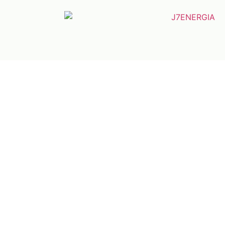
J7ENERGIA
Economize
até 95%
Deixe o sol
pagar sua